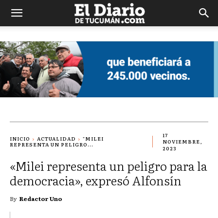
El
Diario
de
Tucuman
17
INICIO
ACTUALIDAD
"MILEI
NOVIEMBRE,
REPRESENTA UN PELIGRO...
2023
«Milei representa un peligro para la
democracia», expresó Alfonsín
By
Redactor Uno