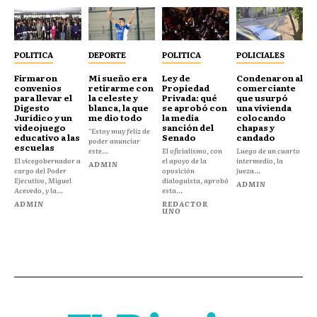
POLITICA
DEPORTE
POLITICA
POLICIALES
Firmaron
Mi sueño era
Ley de
Condenaron al
convenios
retirarme con
Propiedad
comerciante
para llevar el
la celeste y
Privada: qué
que usurpó
Digesto
blanca, la que
se aprobó con
una vivienda
Jurídico y un
me dio todo
la media
colocando
videojuego
sanción del
chapas y
"Estoy muy feliz de
educativo a las
Senado
candado
poder anunciar
escuelas
este...
El oficialismo, con
Luego de un cuarto
El vicegobernador a
el apoyo de la
intermedio, la
ADMIN
cargo del Poder
oposición
jueza...
Ejecutivo, Miguel
dialoguista, aprobó
ADMIN
Acevedo, y la...
esta...
ADMIN
REDACTOR
UNO