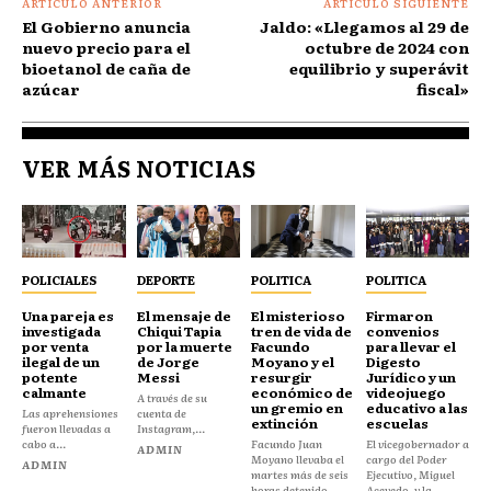
ARTÍCULO ANTERIOR
ARTÍCULO SIGUIENTE
El Gobierno anuncia
Jaldo: «Llegamos al 29 de
nuevo precio para el
octubre de 2024 con
bioetanol de caña de
equilibrio y superávit
azúcar
fiscal»
VER MÁS NOTICIAS
POLICIALES
DEPORTE
POLITICA
POLITICA
Una pareja es
El mensaje de
El misterioso
Firmaron
investigada
Chiqui Tapia
tren de vida de
convenios
por venta
por la muerte
Facundo
para llevar el
ilegal de un
de Jorge
Moyano y el
Digesto
potente
Messi
resurgir
Jurídico y un
calmante
económico de
videojuego
A través de su
un gremio en
educativo a las
Las aprehensiones
cuenta de
extinción
escuelas
fueron llevadas a
Instagram,...
cabo a...
Facundo Juan
El vicegobernador a
ADMIN
Moyano llevaba el
cargo del Poder
ADMIN
martes más de seis
Ejecutivo, Miguel
horas detenido...
Acevedo, y la...