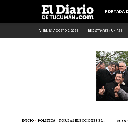
El
PORTADA D
VIERNES, AGOSTO 7, 2026
REGISTRARSE / UNIRSE
Diario
de
Tucuman
INICIO
POLITICA
POR LAS ELECCIONES EL...
20 OC