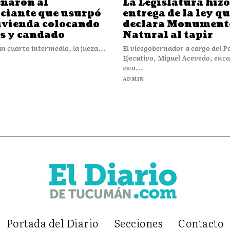
naron al
La Legislatura hizo
ciante que usurpó
entrega de la ley q
ivienda colocando
declara Monument
s y candado
Natural al tapir
n cuarto intermedio, la jueza...
El vicegobernador a cargo del P
Ejecutivo, Miguel Acevedo, enc
una...
ADMIN
Portada del Diario
Secciones
Contacto