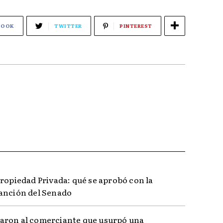
BOOK
TWITTER
PINTEREST
Propiedad Privada: qué se aprobó con la
anción del Senado
ron al comerciante que usurpó una