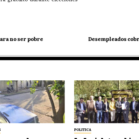
ara no ser pobre
Desempleados cobra
S
POLITICA