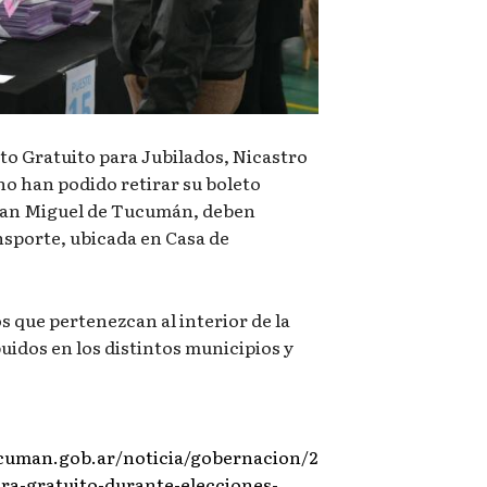
eto Gratuito para Jubilados, Nicastro
no han podido retirar su boleto
 San Miguel de Tucumán, deben
ansporte, ubicada en Casa de
s que pertenezcan al interior de la
buidos en los distintos municipios y
cuman.gob.ar/noticia/gobernacion/2
era-gratuito-durante-elecciones-