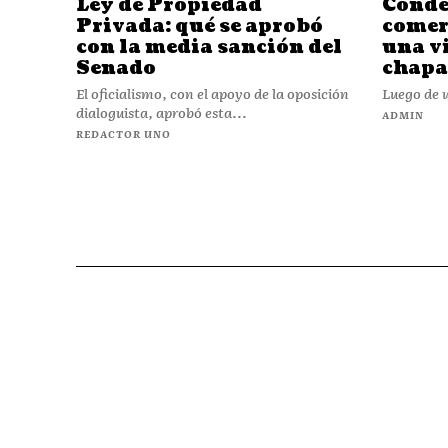
Ley de Propiedad
Conde
Privada: qué se aprobó
comer
con la media sanción del
una v
Senado
chapa
El oficialismo, con el apoyo de la oposición
Luego de u
dialoguista, aprobó esta...
ADMIN
REDACTOR UNO