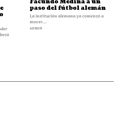
Facundo Medina a un
ue
paso del fútbol alemán
o
La institución alemana ya comenzó a
mover...
oder
ADMIN
abezó