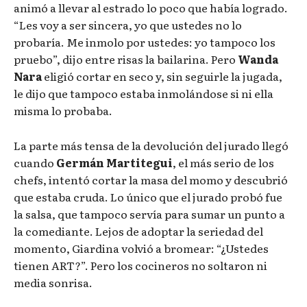
animó a llevar al estrado lo poco que había logrado.
“Les voy a ser sincera, yo que ustedes no lo
probaría. Me inmolo por ustedes: yo tampoco los
pruebo”, dijo entre risas la bailarina. Pero
Wanda
Nara
eligió cortar en seco y, sin seguirle la jugada,
le dijo que tampoco estaba inmolándose si ni ella
misma lo probaba.
La parte más tensa de la devolución del jurado llegó
cuando
Germán Martitegui
, el más serio de los
chefs, intentó cortar la masa del momo y descubrió
que estaba cruda. Lo único que el jurado probó fue
la salsa, que tampoco servía para sumar un punto a
la comediante. Lejos de adoptar la seriedad del
momento, Giardina volvió a bromear: “¿Ustedes
tienen ART?”. Pero los cocineros no soltaron ni
media sonrisa.