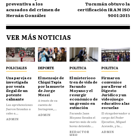
preventiva a los
Tucumán obtuvo la
acusados del crimen de
certificación IRAM ISO
Hernán González
9001:2015
VER MÁS NOTICIAS
POLICIALES
DEPORTE
POLITICA
POLITICA
Una pareja es
El mensaje de
El misterioso
Firmaron
investigada
Chiqui Tapia
tren de vida de
convenios
por venta
por la muerte
Facundo
para llevar el
ilegal de un
de Jorge
Moyano y el
Digesto
potente
Messi
resurgir
Jurídico y un
calmante
económico de
videojuego
A través de su
un gremio en
educativo a las
Las aprehensiones
cuenta de
extinción
escuelas
fueron llevadas a
Instagram,...
cabo a...
Facundo Juan
El vicegobernador a
ADMIN
Moyano llevaba el
cargo del Poder
ADMIN
martes más de seis
Ejecutivo, Miguel
horas detenido...
Acevedo, y la...
REDACTOR
ADMIN
UNO