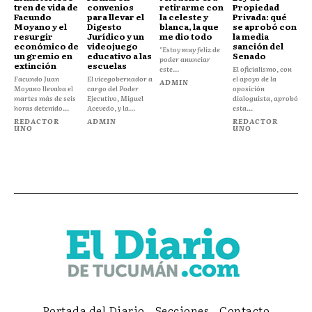
tren de vida de
convenios
retirarme con
Propiedad
Facundo
para llevar el
la celeste y
Privada: qué
Moyano y el
Digesto
blanca, la que
se aprobó con
resurgir
Jurídico y un
me dio todo
la media
económico de
videojuego
sanción del
"Estoy muy feliz de
un gremio en
educativo a las
Senado
poder anunciar
extinción
escuelas
este...
El oficialismo, con
Facundo Juan
El vicegobernador a
el apoyo de la
ADMIN
Moyano llevaba el
cargo del Poder
oposición
martes más de seis
Ejecutivo, Miguel
dialoguista, aprobó
horas detenido...
Acevedo, y la...
esta...
REDACTOR
ADMIN
REDACTOR
UNO
UNO
Portada del Diario
Secciones
Contacto