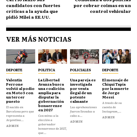
candidatos con fuertes
por cobrar coimas en un
críticas a la ayuda que
control vehicular
pidió Milei a EE.UU.
VER MÁS NOTICIAS
DEPORTE
POLITICA
POLICIALES
DEPORTE
Valentín
La Libertad
Una pareja es
El mensaje de
Perrone
Avanza busca
investigada
Chiqui Tapia
volvió al podio
una coalición
por venta
por la muerte
en Moto3 con
amplia para
ilegal de un
de Jorge
un tercer
disputar la
potente
Messi
puesto
gobernación
calmante
A través de su
bonaerense
El nacido en
Las aprehensiones
cuenta de
en 2027
Barcelona pero que
fueron llevadas a
Instagram,...
representa a
Con miras a la
cabo a...
ADMIN
Argentina...
elección a
ADMIN
gobernador
ADMIN
bonaerense de 2027,
que...