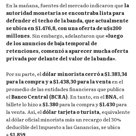
En la mañana, fuentes del mercado indicaron que
la
autoridad monetaria se encontraba lista para
defender el techo de la banda, que actualmente
se ubica en $1.476,8, con una oferta de u$s200
millones
. Sin embargo, adelantaron que
«luego
de los anuncios de baja temporal de
retenciones, comenzó a aparecer mucha oferta
privada por delante del valor de la banda»
.
Por su parte, el
dólar minorista cerró a $1.383,34
para la compra y a $1.438,30 para la venta
en el
promedio de las entidades financieras que publica
el
Banco Central (BCRA)
. En tanto, en el
BNA
, el
billete lo hizo a
$1.380
para la compra y
$1.430
para
la venta. Así, el
dólar tarjeta o turista
, equivalente
al dólar oficial minorista más un recargo del 30%
deducible del Impuesto a las Ganancias, se ubica
a
$1.859
.